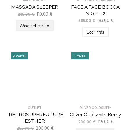
MASSADA SOL
FACE À FACE GRADUADO
MASSADA SLEEPER
FACE À FACE BOCCA
110.00
€
NIGHT 2
219.00
€
193.00
€
385.00
€
Añadir al carrito
Leer más
¡Oferta!
¡Oferta!
OUTLET
OLIVER GOLDSMITH
RETROSUPERFUTURE
Oliver Goldsmith Berny
ESTHER
115.00
€
230.00
€
200.00
€
295.00
€