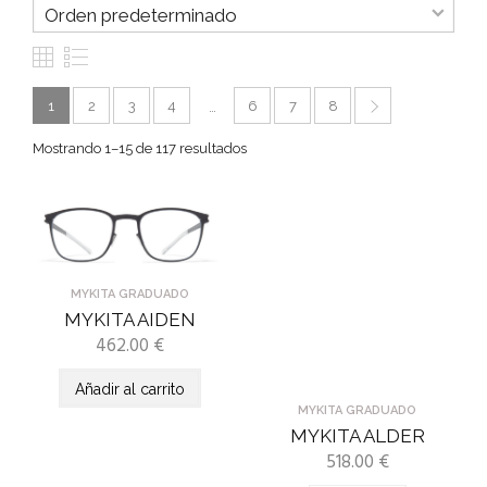
1
2
3
4
6
7
8
…
Mostrando 1–15 de 117 resultados
MYKITA GRADUADO
MYKITA AIDEN
462.00
€
Añadir al carrito
MYKITA GRADUADO
MYKITA ALDER
518.00
€