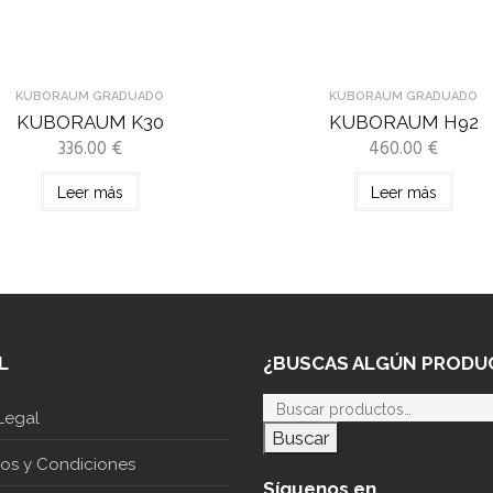
KUBORAUM GRADUADO
KUBORAUM GRADUADO
KUBORAUM K30
KUBORAUM H92
336.00
€
460.00
€
Leer más
Leer más
L
¿BUSCAS ALGÚN PRODU
Legal
Buscar
nos y Condiciones
Síguenos en