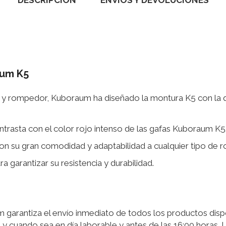
DESCRIPCIÓN
ENVÍOS Y DEVOLUCIONES
aum K5
vo y rompedor, Kuboraum ha diseñado la montura K5 con la 
trasta con el color rojo intenso de las gafas Kuboraum K5
on su gran comodidad y adaptabilidad a cualquier tipo de r
 garantizar su resistencia y durabilidad.
garantiza el envío inmediato de todos los productos disp
 y cuando sea en día laborable y antes de las 16:00 horas.