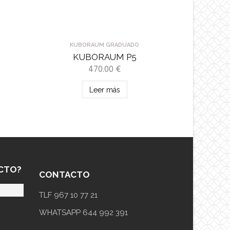
KUBORAUM GRADUADO
KUBORAUM P5
470.00
€
Leer más
CTO?
CONTACTO
TLF 967 10 77 21
WHATSAPP 644 992 391