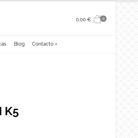
0
0.00
€
cas
Blog
Contacto
 K5