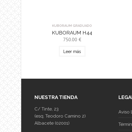
KUBORAUM GRADUADO
KUBORAUM H44
750.00
€
Leer más
NUESTRA TIENDA
LEGA
C/ Tinte, 23
Aviso 
(esq. Teodoro Camino 2)
Albacete (02001)
Térmi