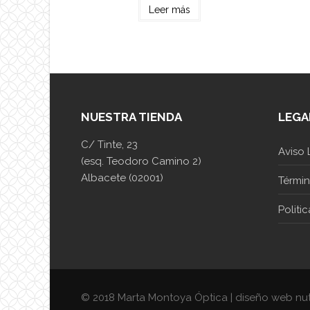
Leer más
NUESTRA TIENDA
LEGA
C/ Tinte, 23
Aviso 
(esq. Teodoro Camino 2)
Albacete (02001)
Térmi
Politi
© 2018 Marta Montoya Óptica | diseño web nu