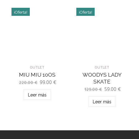
¡Oferta!
¡Oferta!
OUTLET
OUTLET
MIU MIU 10OS
WOODYS LADY
99.00
€
SKATE
220.00
€
59.00
€
129.00
€
Leer más
Leer más