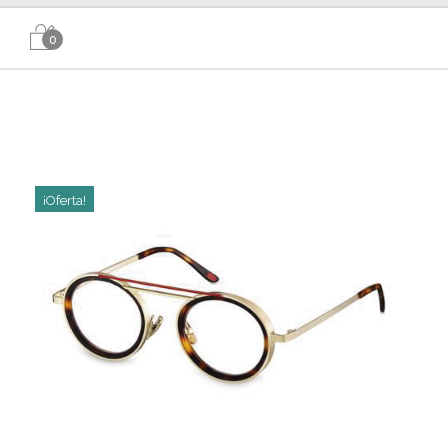
0
¡Oferta!