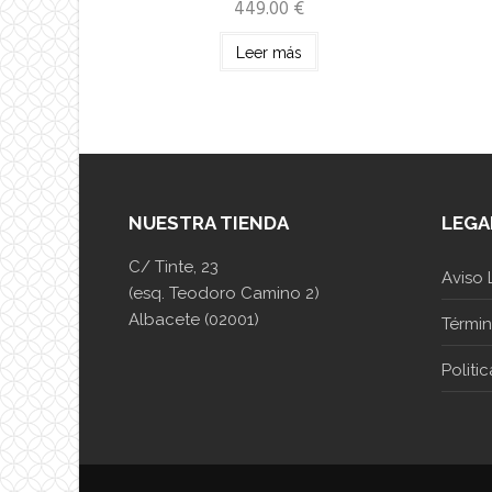
449.00
€
Leer más
NUESTRA TIENDA
LEGA
C/ Tinte, 23
Aviso 
(esq. Teodoro Camino 2)
Albacete (02001)
Térmi
Politi