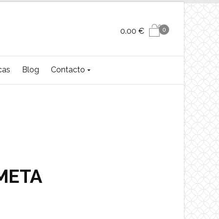
0
0.00
€
cas
Blog
Contacto
META