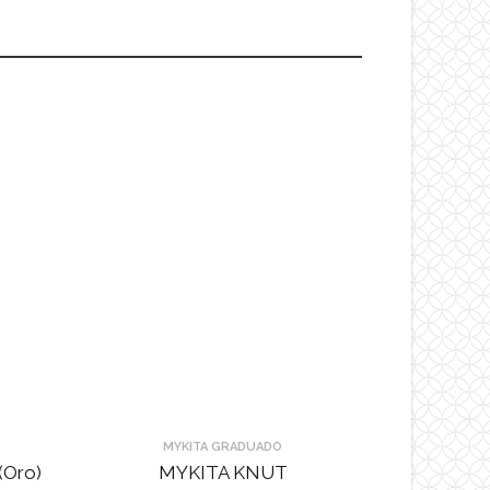
MYKITA GRADUADO
(Oro)
MYKITA KNUT