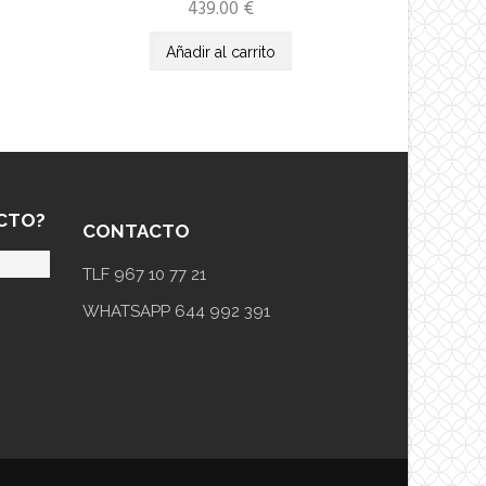
439.00
€
Añadir al carrito
CTO?
CONTACTO
TLF 967 10 77 21
WHATSAPP 644 992 391