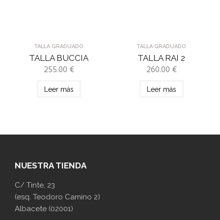
TALLA GRADUADO
TALLA GRADUADO
TALLA BUCCIA
TALLA RAI 2
255.00
€
260.00
€
Leer más
Leer más
NUESTRA TIENDA
C/ Tinte, 23
(esq. Teodoro Camino 2)
Albacete (02001)