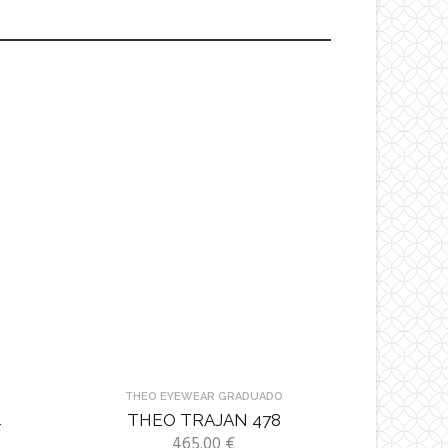
THEO EYEWEAR GRADUADO
4
THEO TRAJAN 478
465.00
€