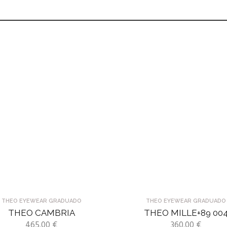
THEO EYEWEAR GRADUADO
THEO EYEWEAR GRADUADO
THEO CAMBRIA
THEO MILLE+89 00
465.00
€
360.00
€