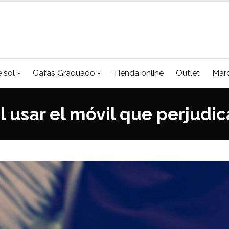
 sol
Gafas Graduado
Tienda online
Outlet
Mar
l usar el móvil que perjudic