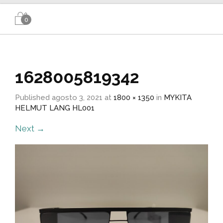
0
1628005819342
Published
agosto 3, 2021
at
1800 × 1350
in
MYKITA
HELMUT LANG HL001
Next
→