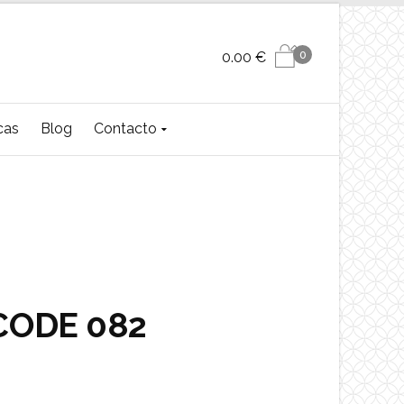
0
0.00
€
cas
Blog
Contacto
CODE 082