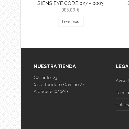
SIENS EYE CODE 027 – 0003
385.00
€
Leer más
NUESTRA TIENDA
LEGA
C/ Tinte, 23
Aviso 
(esq. Teodoro Camino 2)
Albacete (02001)
Térmi
Politi