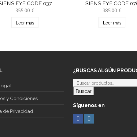
SIENS EYE CODE 037
SIENS EYE CODE 07
355.00
€
385.00
€
Leer más
Leer más
L
¿BUSCAS ALGÚN PRODU
Legal
Buscar
nos y Condiciones
Síguenos en
ca de Privacidad