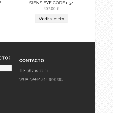
8
SIENS EYE CODE 054
307.00
€
Añadir al carrito
CTO?
CONTACTO
TLF 967 10 77 21
WHATSAPP 644 992 391